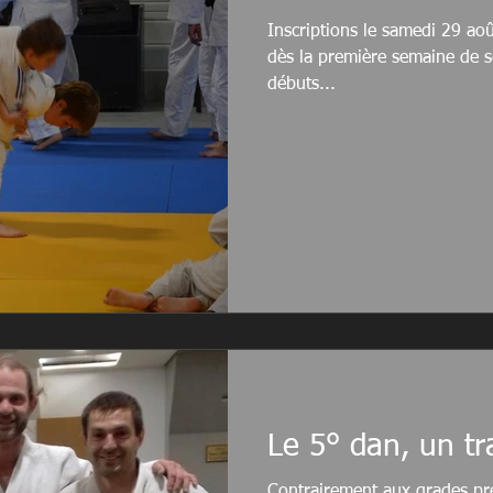
Inscriptions le samedi 29 a
dès la première semaine de se
débuts...
Le 5° dan, un tr
Contrairement aux grades pré