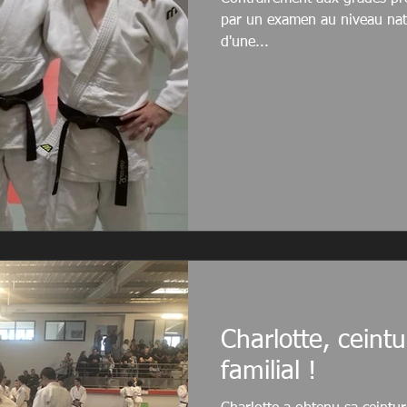
par un examen au niveau natio
d'une...
Charlotte, ceintur
familial !