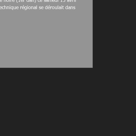
e noire (1er dan) ce samedi 13 avril
echnique régional se déroulait dans