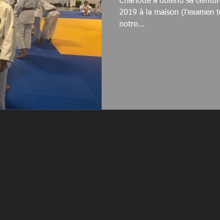
Charlotte a obtenu sa ceintur
2019 à la maison (l'examen t
notre...