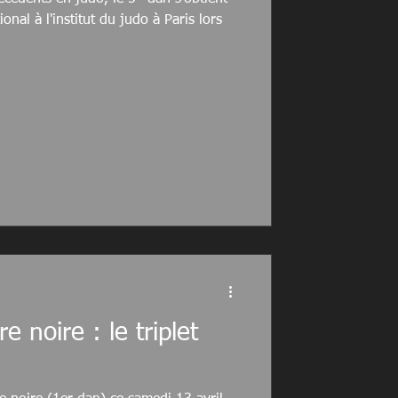
nal à l'institut du judo à Paris lors
e noire : le triplet