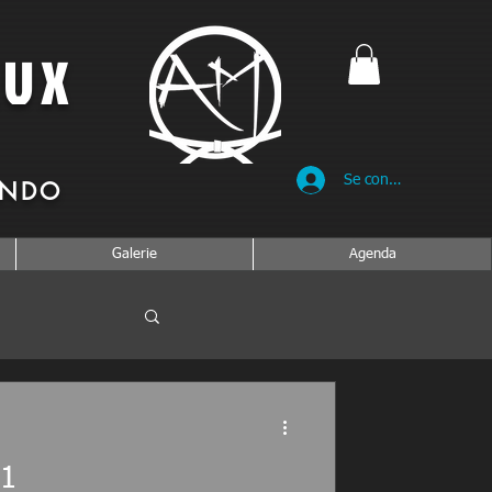
AUX
Se connecter
ENDO
Galerie
Agenda
21