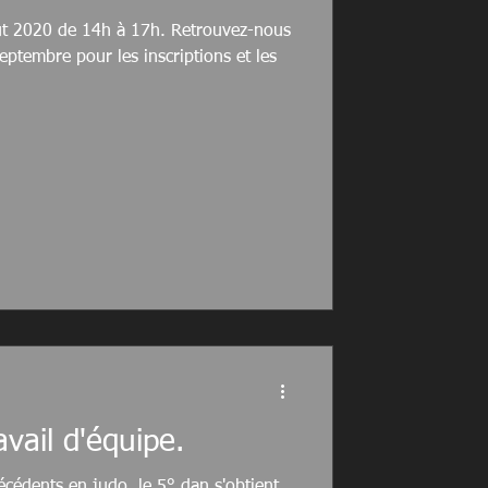
oût 2020 de 14h à 17h. Retrouvez-nous
ptembre pour les inscriptions et les
avail d'équipe.
cédents en judo, le 5° dan s'obtient