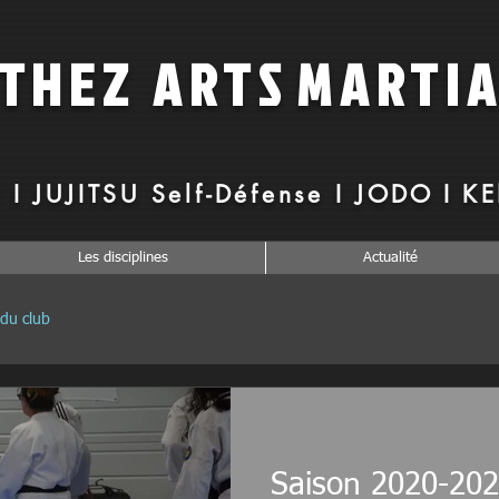
RTHEZ
ARTS
MARTI
 I JUJITSU Self-Défense I
JODO I K
Les disciplines
Actualité
 du club
Saison 2020-20