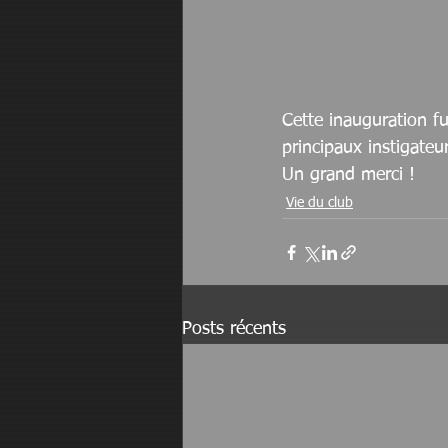
Cette inauguration fu
principaux instigateu
Un grand merci !
Vie du club
Posts récents