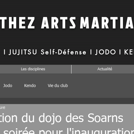
RTHEZ
ARTS
MARTI
 I JUJITSU Self-Défense I
JODO I K
Les disciplines
Actualité
Jodo
Kendo
Vie du club
ure
tion du dojo des Soarns
 soirée pour l'inauguratio