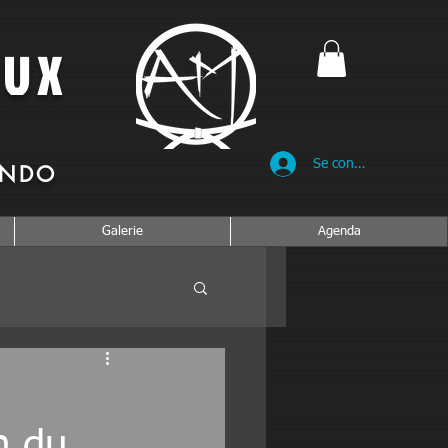
AUX
Se connecter
ENDO
Galerie
Agenda
n du 