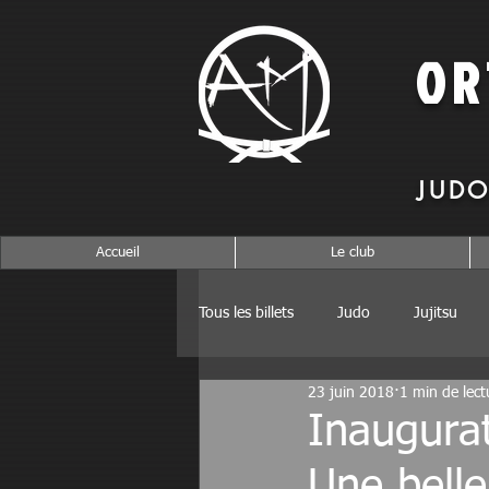
O
JUDO
Accueil
Le club
Tous les billets
Judo
Jujitsu
23 juin 2018
1 min de lect
Inaugura
Une belle