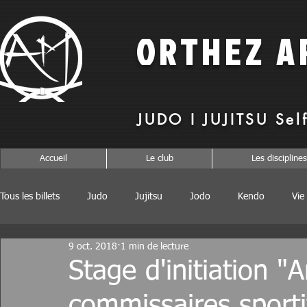
O
RTHEZ
A
JUDO I JUJITSU Sel
Accueil
Le club
Les disciplines
Tous les billets
Judo
Jujitsu
Jodo
Kendo
Vie
9 oct. 2018
1 min de lecture
Stage d'initiation "A
commissaires sporti