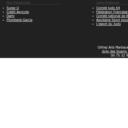
Nos Partenaires
Liens Pra
Super U
Comité judo 64
Crédit Agricole
Fédération Française
Darty
Comité national de 
Plomberie Garcia
Aquitaine Sport pou
L'esprit du Judo
Orthez Arts Martia
dojo des Soarns 
06 75 32