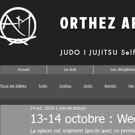
O
RTHEZ
A
JUDO I JUJITSU Sel
Accueil
Le club
Les disciplines
Tous les billets
Judo
Jujitsu
Jodo
Kendo
Vie
14 oct. 2018
1 min de lecture
13-14 octobre : We
La saison est vraiment lancée avec ce premi