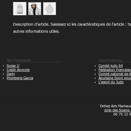
Description d'article. Saisissez ici les caractéristiques de l'article : ta
autres informations utiles.
Nos Partenaires
Liens Pra
Super U
Comité judo 64
Crédit Agricole
Fédération Française
Darty
Comité national de 
Plomberie Garcia
Aquitaine Sport pou
L'esprit du Judo
Orthez Arts Martia
dojo des Soarns 
06 75 32