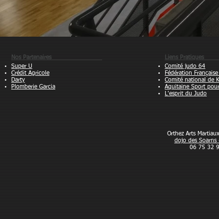
Nos Partenaires
Liens Pra
Super U
Comité judo 64
Crédit Agricole
Fédération Française
Darty
Comité national de 
Plomberie Garcia
Aquitaine Sport pou
L'esprit du Judo
Orthez Arts Martia
dojo des Soarns 
06 75 32